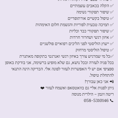
✅ הקלה בכאבים עוצמתיים
✅ שיפור תפקודי נשימה
✅ טיפול בקשיים אורתופדיים
✅ תמיכה טבעית לפוריות והגשמת חלום האימהות
✅ שיפור תפקודי כבד וכליות
✅ איזון רגשי ושחרור חרדות
✅ ייעוץ הוליסטי לפני הליכים רפואיים פולשניים
✅ טיפול הוליסטי מרחוק
✅כל מי שמרגיש צורך באיזון רגשי ואנרגטי בתקופה מאתגרת
בכל פניה לעזרה ובכל נושא, גם שלא מופיע ברשימה, אני בודקת באופן
ספציפי אם יש לי האפשרות לעזור לפונה אלי. הבדיקה הינה התנאי
להתחלת טיפול.
📲 אני כאן עבורך!
ניתן לפנות אליי גם בוואטסאפ ואשמח לעזור ❤️
ריטה זיגמן – הילרית מנוסה
📞 058-5310146