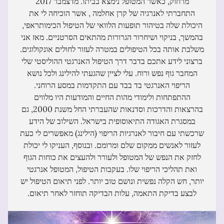
מרחוק, כאשר המטופל נימצא בביתו. מדצמבר 2017
התחברתי לאנרגיה של קרן אחלמה , אשר הוכיחה לי את
היכולת שלה בטיהור תופעות הלוואי של הטיפול הכימותראפי,
בהמשך, בניקוי ושיחרור הגרורות מהתאים הסרטניים. מאז אני
משלבת אותה בכל הטיפולים במטרה לעזור לחולים אונקולוגים.
ברצוני לידע אתכם בדבר דרך הטיפול האנרגטי ההוליסטי שלי
המחבר גוף נפש ורוח. עלי לציין שהגעתי להילינג ולכל נושא
הריפוי האנרגטי בד בבד עם התקדמות במסע הרוחני.
ההתפתחות ולימודי מהות החיים והמודעות היו מלווים
בהרצאות והדרכות וסדנאות שהעברתי החל משנת 2000, גם
במסגרת האגודה התיאוסופית בישראל. השילוב של הידע
שרכשתי עם חיבור לאנרגיות הריפוי (הילינג) מאפשרים לי כעת
לעזור לאנשים ממקום שלם ומרומם. ובנוסף, העניקו לי יכולת
לחזק את הנפש של המטופל ולעורר ולהעצים את כוחות הגוף
ואת תהליכי הריפוי שלו. בעקבות הטיפול, המטופל אנרגטי
יותר, חש הקלה נפשית ונושם טוב יותר. לפני תיאום הטיפול יש
לבצע בדיקת התאמה, עלות הבדיקה תוחזר לאחר תיאום.