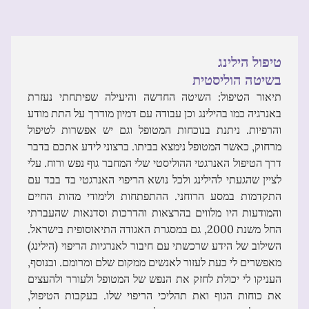
טיפול הילינג
בשיטה הוליסטית
תיאור הטיפול: השיטה החדשה והיעילה שפיתחתי נעזרת
באנרגיה כמו בהילינג וכן עבודה עם דמיון מודרך על התת מודע
והרפיות. ניתנת בנוכחות המטופל וגם יש אפשרות לטיפול
מרחוק, כאשר המטופל נימצא בביתו. ברצוני לידע אתכם בדבר
דרך הטיפול האנרגטי ההוליסטי שלי המחבר גוף נפש ורוח. עלי
לציין שהגעתי להילינג ולכל נושא הריפוי האנרגטי בד בבד עם
התקדמות במסע הרוחני. ההתפתחות ולימודי מהות החיים
והמודעות היו מלווים בהרצאות והדרכות וסדנאות שהעברתי
החל משנת 2000, גם במסגרת האגודה התיאוסופית בישראל.
השילוב של הידע שרכשתי עם חיבור לאנרגיות הריפוי (הילינג)
מאפשרים לי כעת לעזור לאנשים ממקום שלם ומרומם. ובנוסף,
העניקו לי יכולת לחזק את הנפש של המטופל ולעורר ולהעצים
את כוחות הגוף ואת תהליכי הריפוי שלו. בעקבות הטיפול,